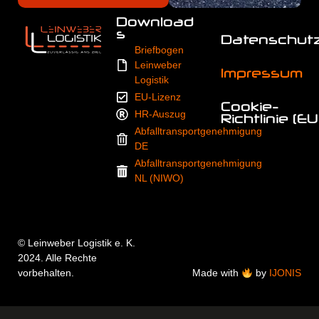
Download
s
Datenschut
Briefbogen
Leinweber
Impressum
Logistik
EU-Lizenz
Cookie-
HR-Auszug
Richtlinie (EU
Abfalltransportgenehmigung
DE
Abfalltransportgenehmigung
NL (NIWO)
© Leinweber Logistik e. K.
2024. Alle Rechte
vorbehalten.
Made with
by
IJONIS